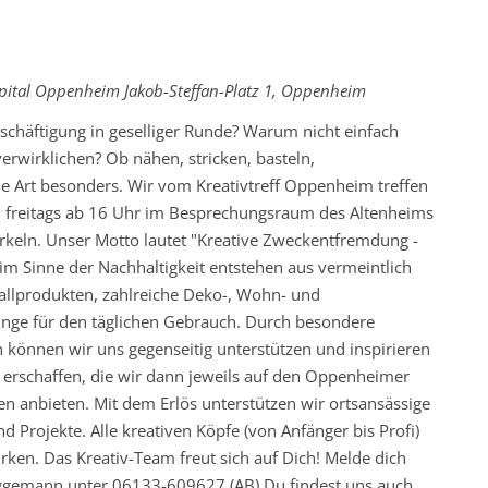
kehrende
ospital Oppenheim
Jakob-Steffan-Platz 1, Oppenheim
eschäftigung in geselliger Runde? Warum nicht einfach
rwirklichen? Ob nähen, stricken, basteln,
eine Art besonders. Wir vom Kreativtreff Oppenheim treffen
R. freitags ab 16 Uhr im Besprechungsraum des Altenheims
keln. Unser Motto lautet "Kreative Zweckentfremdung -
 im Sinne der Nachhaltigkeit entstehen aus vermeintlich
fallprodukten, zahlreiche Deko-, Wohn- und
inge für den täglichen Gebrauch. Durch besondere
n können wir uns gegenseitig unterstützen und inspirieren
te erschaffen, die wir dann jeweils auf den Oppenheimer
n anbieten. Mit dem Erlös unterstützen wir ortsansässige
 Projekte. Alle kreativen Köpfe (von Anfänger bis Profi)
rken. Das Kreativ-Team freut sich auf Dich! Melde dich
rüggemann unter 06133-609627 (AB) Du findest uns auch