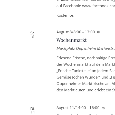
auf Facebook: www.facebook.co
Kostenlos
August 8/8:00
-
13:00
Wiederk
Sa.
8
Wochenmarkt
Marktplatz Oppenheim
Merianstr
Erlesene Frische, nachhaltige E
der Wochenmarkt auf dem Marktp
„Frische-Tankstelle“ an jedem Sa
Gemüse Jochen Wunder“ und „Fisc
Oppenheimer Marktfrische an. Al
den Marktleuten und erlebt ein 
August 11/14:00
-
16:00
Wiede
Di.
11