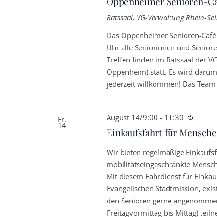
Oppenheimer Senioren-Ca
Ratssaal, VG-Verwaltung Rhein-Se
Das Oppenheimer Senioren-Café 
Uhr alle Seniorinnen und Senior
Treffen finden im Ratssaal der 
Oppenheim) statt. Es wird darum
jederzeit willkommen! Das Team 
August 14/9:00
-
11:30
Wieder
Fr.
14
Einkaufsfahrt für Mensch
Wir bieten regelmäßige Einkaufs
mobilitätseingeschränkte Mensch
Mit diesem Fahrdienst für Einkä
Evangelischen Stadtmission, exist
den Senioren gerne angenommen 
Freitagvormittag bis Mittag) tei