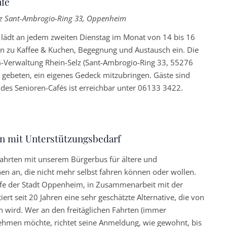
fé
lz
Sant-Ambrogio-Ring 33, Oppenheim
lädt an jedem zweiten Dienstag im Monat von 14 bis 16
en zu Kaffee & Kuchen, Begegnung und Austausch ein. Die
VG-Verwaltung Rhein-Selz (Sant-Ambrogio-Ring 33, 55276
 gebeten, ein eigenes Gedeck mitzubringen. Gäste sind
des Senioren-Cafés ist erreichbar unter 06133 3422.
kehrende
en mit Unterstützungsbedarf
fahrten mit unserem Bürgerbus für ältere und
en an, die nicht mehr selbst fahren können oder wollen.
ufe der Stadt Oppenheim, in Zusammenarbeit mit der
iert seit 20 Jahren eine sehr geschätzte Alternative, die von
wird. Wer an den freitäglichen Fahrten (immer
lnehmen möchte, richtet seine Anmeldung, wie gewohnt, bis