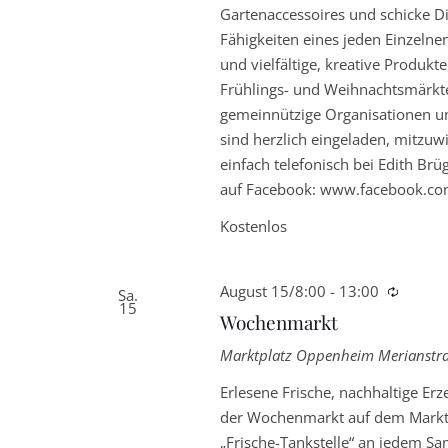
Gartenaccessoires und schicke D
Fähigkeiten eines jeden Einzelne
und vielfältige, kreative Produk
Frühlings- und Weihnachtsmärkte
gemeinnützige Organisationen und
sind herzlich eingeladen, mitzuwi
einfach telefonisch bei Edith B
auf Facebook: www.facebook.co
Kostenlos
August 15/8:00
-
13:00
Wieder
Sa.
15
Wochenmarkt
Marktplatz Oppenheim
Merianstr
Erlesene Frische, nachhaltige E
der Wochenmarkt auf dem Marktp
„Frische-Tankstelle“ an jedem Sa