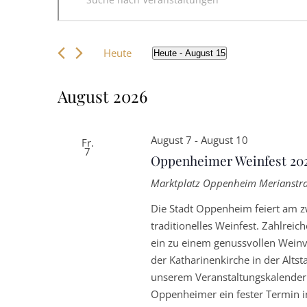
Sie
Such-
Das
Schlüsselwort.
und
Suche
nach
Heute
Heute
 - 
August 15
Veranstaltungen
Ansichtennavigation
Datum
Schlüsselwort.
wählen.
August 2026
August 7
-
August 10
Fr.
7
Oppenheimer Weinfest 20
Marktplatz Oppenheim
Merianstr
Die Stadt Oppenheim feiert am z
traditionelles Weinfest. Zahlre
ein zu einem genussvollen Wein
der Katharinenkirche in der Altst
unserem Veranstaltungskalender.
Oppenheimer ein fester Termin in