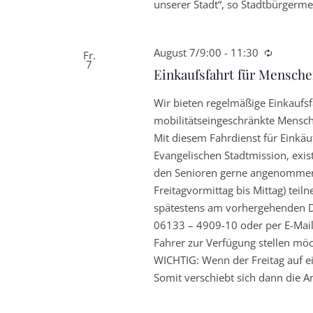
unserer Stadt“, so Stadtbürgerme
August 7/9:00
-
11:30
Wiederk
Fr.
7
Einkaufsfahrt für Mensch
Wir bieten regelmäßige Einkaufs
mobilitätseingeschränkte Mensch
Mit diesem Fahrdienst für Einkä
Evangelischen Stadtmission, exist
den Senioren gerne angenommen 
Freitagvormittag bis Mittag) tei
spätestens am vorhergehenden D
06133 – 4909-10 oder per E-Mail
Fahrer zur Verfügung stellen mö
WICHTIG: Wenn der Freitag auf ein
Somit verschiebt sich dann die 