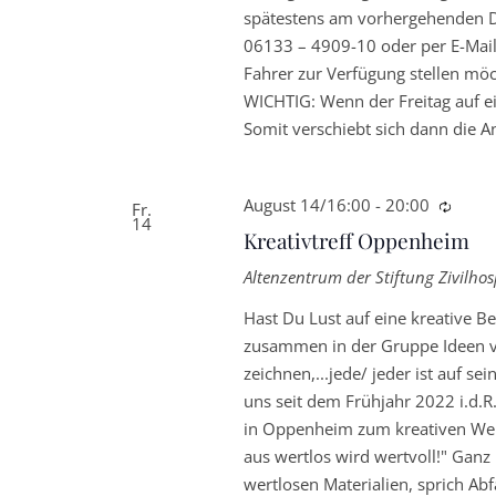
spätestens am vorhergehenden D
06133 – 4909-10 oder per E-Mail
Fahrer zur Verfügung stellen mö
WICHTIG: Wenn der Freitag auf ein
Somit verschiebt sich dann die 
August 14/16:00
-
20:00
Wiede
Fr.
14
Kreativtreff Oppenheim
Altenzentrum der Stiftung Zivilh
Hast Du Lust auf eine kreative B
zusammen in der Gruppe Ideen ve
zeichnen,...jede/ jeder ist auf s
uns seit dem Frühjahr 2022 i.d.
in Oppenheim zum kreativen Wer
aus wertlos wird wertvoll!" Ganz
wertlosen Materialien, sprich Ab