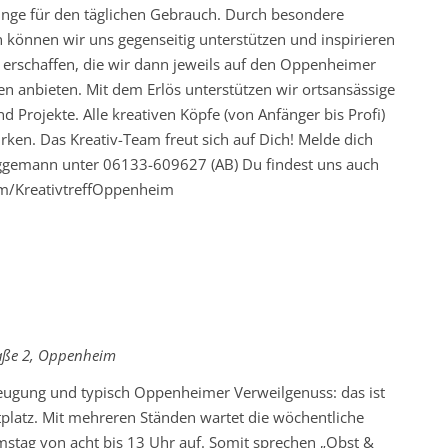
inge für den täglichen Gebrauch. Durch besondere
n können wir uns gegenseitig unterstützen und inspirieren
te erschaffen, die wir dann jeweils auf den Oppenheimer
n anbieten. Mit dem Erlös unterstützen wir ortsansässige
 Projekte. Alle kreativen Köpfe (von Anfänger bis Profi)
rken. Das Kreativ-Team freut sich auf Dich! Melde dich
rüggemann unter 06133-609627 (AB) Du findest uns auch
m/KreativtreffOppenheim
kehrende
aße 2, Oppenheim
rzeugung und typisch Oppenheimer Verweilgenuss: das ist
latz. Mit mehreren Ständen wartet die wöchentliche
mstag von acht bis 13 Uhr auf. Somit sprechen „Obst &