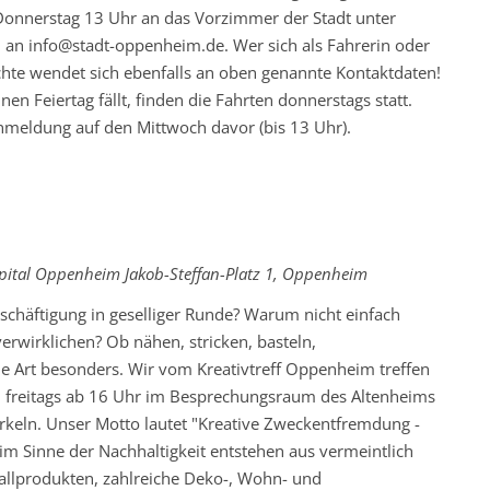
onnerstag 13 Uhr an das Vorzimmer der Stadt unter
 an info@stadt-oppenheim.de. Wer sich als Fahrerin oder
chte wendet sich ebenfalls an oben genannte Kontaktdaten!
en Feiertag fällt, finden die Fahrten donnerstags statt.
Anmeldung auf den Mittwoch davor (bis 13 Uhr).
rkehrende
ospital Oppenheim
Jakob-Steffan-Platz 1, Oppenheim
eschäftigung in geselliger Runde? Warum nicht einfach
rwirklichen? Ob nähen, stricken, basteln,
eine Art besonders. Wir vom Kreativtreff Oppenheim treffen
R. freitags ab 16 Uhr im Besprechungsraum des Altenheims
keln. Unser Motto lautet "Kreative Zweckentfremdung -
 im Sinne der Nachhaltigkeit entstehen aus vermeintlich
fallprodukten, zahlreiche Deko-, Wohn- und