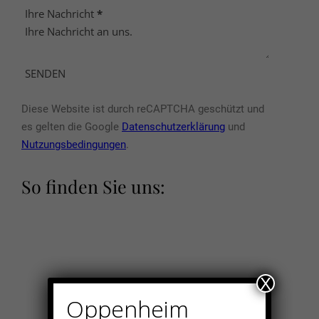
Ihre Nachricht
*
SENDEN
Diese Website ist durch reCAPTCHA geschützt und
es gelten die Google
Datenschutzerklärung
und
Nutzungsbedingungen
.
So finden Sie uns:
X
Oppenheim