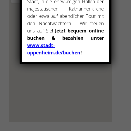
Stadt, in die ehrwürdigen Hallen der
majestätischen Katharinenkirche
oder etwa auf abendlicher Tour mit
den Nachtwächtern – Wir freuen
uns auf Sie!
Jetzt bequem online
buchen & bezahlen unter
www.stadt-
oppenheim.de/buchen
!