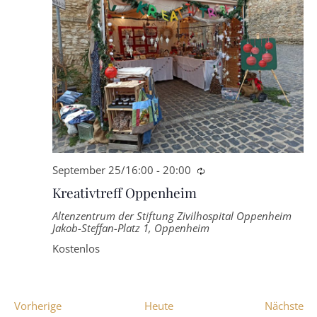
September 25/16:00
-
20:00
Wiederkehrende
Kreativtreff Oppenheim
Altenzentrum der Stiftung Zivilhospital Oppenheim
Jakob-Steffan-Platz 1, Oppenheim
Kostenlos
Veranstaltungen
Ve
Vorherige
Heute
Nächste