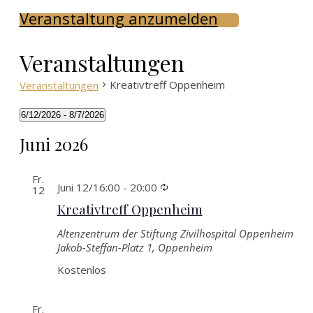
Veranstaltung anzumelden
Veranstaltungen
Kreativtreff Oppenheim
Veranstaltungen
6/12/2026
 - 
8/7/2026
Datum
Juni 2026
wählen.
Fr.
Wiederkehrende
Juni 12/16:00
-
20:00
12
Kreativtreff Oppenheim
Altenzentrum der Stiftung Zivilhospital Oppenheim
Jakob-Steffan-Platz 1, Oppenheim
Kostenlos
Fr.