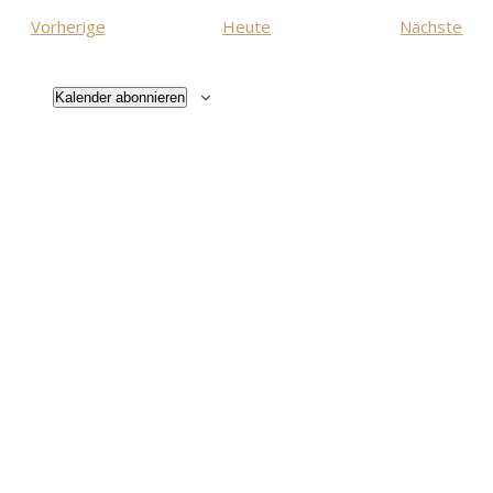
Veranstaltungen
Ver
Vorherige
Heute
Nächste
Kalender abonnieren