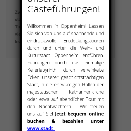
Gästeführungen!
Zwei Boule-Bahnen, ein Trimm-Dich-Pfad, der
städtische
Grillplatz
, ein Bolzplatz, der
Willkommen in Oppenheim! Lassen
Turnacker, Sportplätze, Tennisplätze und
Sie sich von uns auf spannende und
vieles mehr ergänzen das reichhaltige
eindrucksvolle Entdeckungstouren
Individual-Freizeitangebot.
durch und unter die Wein- und
Kulturstadt Oppenheim entführen.
Führungen durch das einmalige
Kellerlabyrinth, durch verwinkelte
Ecken unserer geschichtsträchtigen
Stadt, in die ehrwürdigen Hallen der
majestätischen Katharinenkirche
oder etwa auf abendlicher Tour mit
den Nachtwächtern – Wir freuen
uns auf Sie!
Jetzt bequem online
buchen & bezahlen unter
www.stadt-