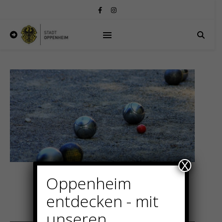
X
Weitere
Oppenheim
Freizeitangebote
entdecken - mit
unseren