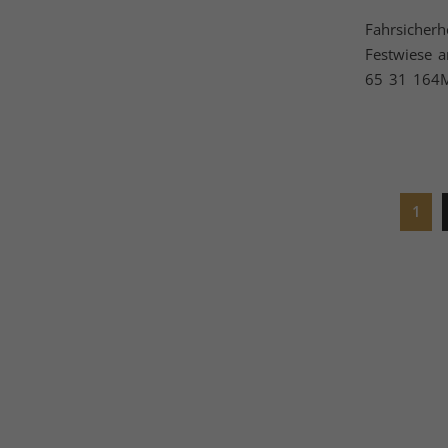
Fahrsicher
Festwiese 
65 31 164Ma
1