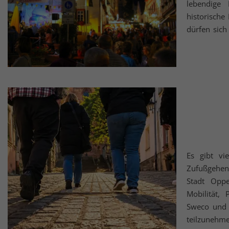
lebendige
historische
dürfen sich
Es gibt v
Zufußgehen
Stadt Opp
Mobilität,
Sweco und 
teilzunehm