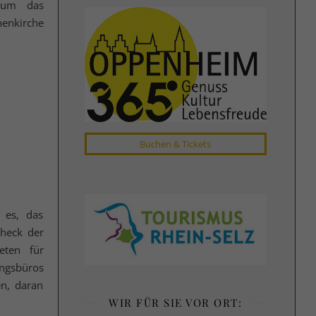
d um das
nenkirche
Buchen & Tickets
 es, das
heck der
eten für
ngsbüros
n, daran
WIR FÜR SIE VOR ORT: