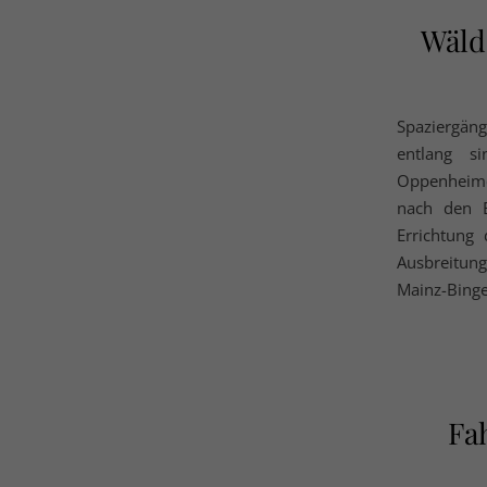
Wäld
Spaziergä
entlang s
Oppenheimer
nach den E
Errichtung
Ausbreitung
Mainz-Bing
Fa