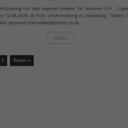
heitstraining mit dem eigenen Pedelec für Senioren 65+ Opp
am 12.08.2026 ab 9.30 UhrAnmeldung ist notwendig. Telefon:
il: ppmainz.ichbindabei@polizei.rlp.de
Mehr...
2
Weiter »