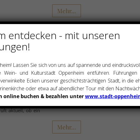
Mehr...
 entdecken - mit unseren
über den Graben in der Pfarrer-Blüm
ungen!
Straße dauerhaft gesperrt
1. August 2026
eim! Lassen Sie sich von uns auf spannende und eindrucksvo
 Überprüfung des Stegs über den Graben in der Pfarrer-Blüml
e Wein- und Kulturstadt Oppenheim entführen. Führungen 
se dauerhaft gesperrt werden. Die Standfestigkeit ist ni
h verwinkelte Ecken unserer geschichtsträchtigen Stadt, in die 
Der Steg wurde vor etwa 30 Jahren in Privatinitiative
rinenkirche oder etwa auf abendlicher Tour mit den Nachtwäch
sch sind unter anderem die durchgerosteten Stützen. Die Brü
m online buchen & bezahlen unter
www.stadt-oppenhei
en nächsten Tag komplett entfernt, um mögliche Unfälle zu v
üft aktuell, ob ein
Mehr...