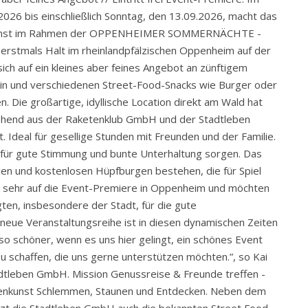
2026 bis einschließlich Sonntag, den 13.09.2026, macht das
nkunst im Rahmen der OPPENHEIMER SOMMERNÄCHTE -
 erstmals Halt im rheinlandpfälzischen Oppenheim auf der
ich auf ein kleines aber feines Angebot an zünftigem
ein und verschiedenen Street-Food-Snacks wie Burger oder
. Die großartige, idyllische Location direkt am Wald hat
ehend aus der Raketenklub GmbH und der Stadtleben
. Ideal für gesellige Stunden mit Freunden und der Familie.
für gute Stimmung und bunte Unterhaltung sorgen. Das
elen und kostenlosen Hüpfburgen bestehen, die für Spiel
s sehr auf die Event-Premiere in Oppenheim und möchten
igten, insbesondere der Stadt, für die gute
eue Veranstaltungsreihe ist in diesen dynamischen Zeiten
mso schöner, wenn es uns hier gelingt, ein schönes Event
zu schaffen, die uns gerne unterstützen möchten.”, so Kai
dtleben GmbH. Mission Genussreise & Freunde treffen -
enkunst Schlemmen, Staunen und Entdecken. Neben dem