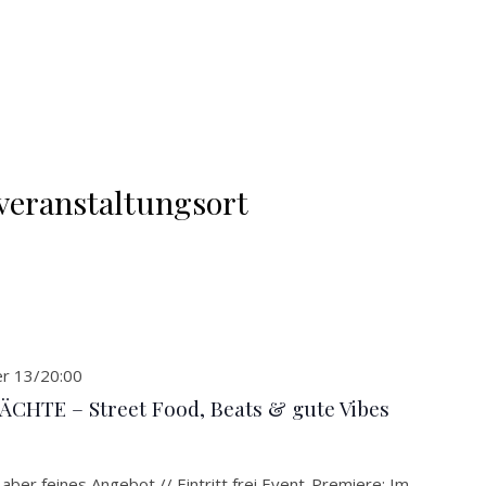
veranstaltungsort
r 13/20:00
TE – Street Food, Beats & gute Vibes
ber feines Angebot // Eintritt frei Event-Premiere: Im