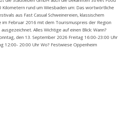
tzt die Stadtleben GmbH auch die bekannten Street Food
00 Kilometern rund um Wiesbaden um: Das wortwörtliche
stivals aus Fast Casual Schweinereien, klassischem
 im Februar 2016 mit dem Tourismuspreis der Region
usgezeichnet. Alles Wichtige auf einen Blick: Wann?
Sonntag, den 13. September 2026 Freitag 16:00-23:00 Uhr
tag 12:00- 20:00 Uhr Wo? Festwiese Oppenheim