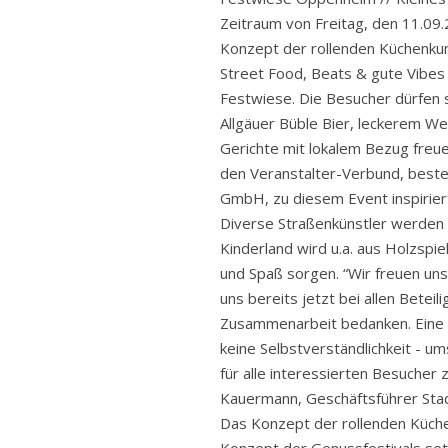
Zeitraum von Freitag, den 11.09.
Konzept der rollenden Küche
Street Food, Beats & gute Vibes
Festwiese. Die Besucher dürfen s
Allgäuer Büble Bier, leckerem W
Gerichte mit lokalem Bezug freuen
den Veranstalter-Verbund, best
GmbH, zu diesem Event inspiriert
Diverse Straßenkünstler werden 
Kinderland wird u.a. aus Holzspi
und Spaß sorgen. “Wir freuen un
uns bereits jetzt bei allen Beteil
Zusammenarbeit bedanken. Eine n
keine Selbstverständlichkeit - u
für alle interessierten Besucher 
Kauermann, Geschäftsführer Sta
Das Konzept der rollenden Küch