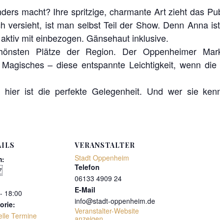
ers macht? Ihre spritzige, charmante Art zieht das Pu
ch versieht, ist man selbst Teil der Show. Denn Anna i
 aktiv mit einbezogen. Gänsehaut inklusive.
hönsten Plätze der Region. Der Oppenheimer Mark
 Magisches – diese entspannte Leichtigkeit, wenn die
hier ist die perfekte Gelegenheit. Und wer sie kenn
ILS
VERANSTALTER
Stadt Oppenheim
m:
Telefon
7
06133 4909 24
E-Mail
- 18:00
info@stadt-oppenheim.de
orie:
Veranstalter-Website
elle Termine
anzeigen