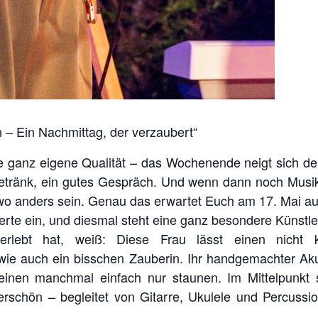
 – Ein Nachmittag, der verzaubert“
 ganz eigene Qualität – das Wochenende neigt sich dem 
etränk, ein gutes Gespräch. Und wenn dann noch Musik
dwo anders sein. Genau das erwartet Euch am 17. Mai a
rte ein, und diesmal steht eine ganz besondere Künstle
ebt hat, weiß: Diese Frau lässt einen nicht kalt
ndwie auch ein bisschen Zauberin. Ihr handgemachter Ak
inen manchmal einfach nur staunen. Im Mittelpunkt s
erschön – begleitet von Gitarre, Ukulele und Percussi