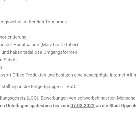
orzugsweise im Bereich Tourismus
morientierung
m in der Hauptsaison (März bis Oktober)
auf und haben tadellose Umgangsformen
d Schrift
t
oft Office-Produkten und besitzen eine ausgeprägte Internet-Affin
nstellung in die Entgeltgruppe 5 TVöD.
tellungsgesetz (LGG). Bewerbungen von schwerbehinderten Mensche
chen Unterlagen spätestens bis zum
07.03.2022
an die Stadt Oppen