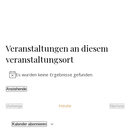
Veranstaltungen an diesem
veranstaltungsort
Es wurden keine Ergebnisse gefunden.
Hinweis
Anstehende
Datum
wählen.
Heute
Vorherige
Nächste
Veranstaltungen
Veranst
Kalender abonnieren