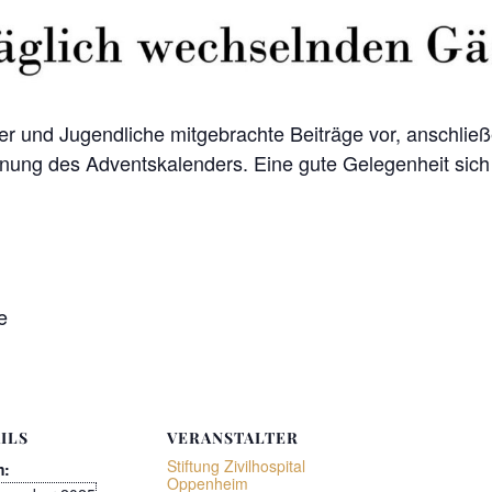
 und Jugendliche mitgebrachte Beiträge vor, anschließe
ng des Adventskalenders. Eine gute Gelegenheit sich e
e
ILS
VERANSTALTER
Stiftung Zivilhospital
m:
Oppenheim