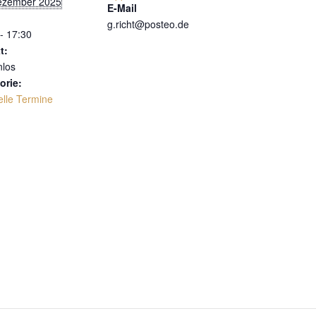
ezember 2025
E-Mail
g.richt@posteo.de
- 17:30
t:
nlos
orie:
elle Termine