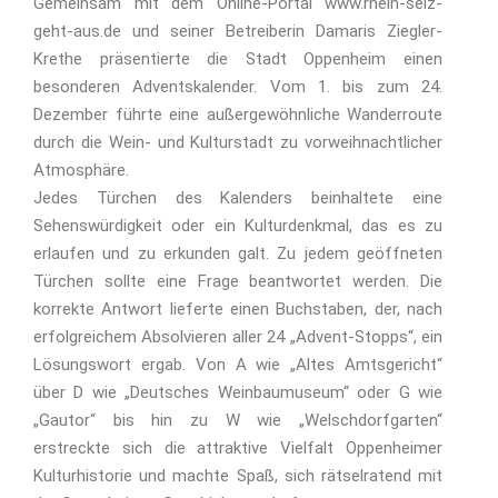
Gemeinsam mit dem Online-Portal www.rhein-selz-
geht-aus.de und seiner Betreiberin Damaris Ziegler-
Krethe präsentierte die Stadt Oppenheim einen
besonderen Adventskalender. Vom 1. bis zum 24.
Dezember führte eine außergewöhnliche Wanderroute
durch die Wein- und Kulturstadt zu vorweihnachtlicher
Atmosphäre.
Jedes Türchen des Kalenders beinhaltete eine
Sehenswürdigkeit oder ein Kulturdenkmal, das es zu
erlaufen und zu erkunden galt. Zu jedem geöffneten
Türchen sollte eine Frage beantwortet werden. Die
korrekte Antwort lieferte einen Buchstaben, der, nach
erfolgreichem Absolvieren aller 24 „Advent-Stopps“, ein
Lösungswort ergab. Von A wie „Altes Amtsgericht“
über D wie „Deutsches Weinbaumuseum“ oder G wie
„Gautor“ bis hin zu W wie „Welschdorfgarten“
erstreckte sich die attraktive Vielfalt Oppenheimer
Kulturhistorie und machte Spaß, sich rätselratend mit