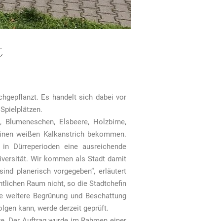
t
hgepflanzt. Es handelt sich dabei vor
Spielplätzen.
, Blumeneschen, Elsbeere, Holzbirne,
 einen weißen Kalkanstrich bekommen.
in Dürreperioden eine ausreichende
iversität. Wir kommen als Stadt damit
ind planerisch vorgegeben“, erläutert
tlichen Raum nicht, so die Stadtchefin
ine weitere Begrünung und Beschattung
gen kann, werde derzeit geprüft.
hre. Der Auftrag wurde im Rahmen einer