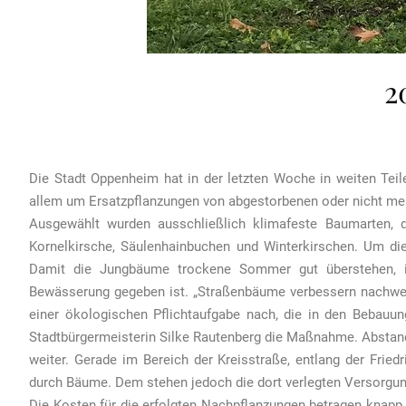
2
Die Stadt Oppenheim hat in der letzten Woche in weiten Teil
allem um Ersatzpflanzungen von abgestorbenen oder nicht meh
Ausgewählt wurden ausschließlich klimafeste Baumarten, da
Kornelkirsche, Säulenhainbuchen und Winterkirschen. Um di
Damit die Jungbäume trockene Sommer gut überstehen, is
Bewässerung gegeben ist. „Straßenbäume verbessern nachweisl
einer ökologischen Pflichtaufgabe nach, die in den Bebauun
Stadtbürgermeisterin Silke Rautenberg die Maßnahme. Abstands
weiter. Gerade im Bereich der Kreisstraße, entlang der Frie
durch Bäume. Dem stehen jedoch die dort verlegten Versorgung
Die Kosten für die erfolgten Nachpflanzungen betragen knapp 