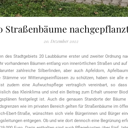
0 Straßenbäume nachgepflanz
20. Dezember 2022
en des Stadtgebiets 20 Laubbäume erster und zweiter Ordnung nac
r vorhandenen Bäumen entlang von innerörtlichen Straßen und auf 
runter zahlreiche Silberlinden, aber auch Apfeldorn, Apfelbaum
e Stämme vor Witterungseinflüssen zu schützen, haben sie alle
t zudem eine Aufwuchspflege vertraglich vereinbart, so dass 
ich das Kleinklima und sind ein Beitrag zum Erhalt unserer Biod
gsplänen festgelegt ist. Auch die genauen Standorte der Bäume s
grenzen wie im privaten Bereich gelten für Straßenbäume im öffen
drich-Ebert-Straße, wünschten sich viele Bürgerinnen und Bürger e
sleitungen entgegen. Ob und wie dort dennoch eine Begrünung erfol
19.000 Euro. Darin enthalten sind auch Pflegekosten über fünf Ja