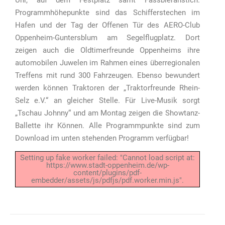
Uhr, auf dem Festplatz samt Fassbieranstich.
Programmhöhepunkte sind das Schifferstechen im
Hafen und der Tag der Offenen Tür des AERO-Club
Oppenheim-Guntersblum am Segelflugplatz. Dort
zeigen auch die Oldtimerfreunde Oppenheims ihre
automobilen Juwelen im Rahmen eines überregionalen
Treffens mit rund 300 Fahrzeugen. Ebenso bewundert
werden können Traktoren der „Traktorfreunde Rhein-
Selz e.V.“ an gleicher Stelle. Für Live-Musik sorgt
„Tschau Johnny“ und am Montag zeigen die Showtanz-
Ballette ihr Können. Alle Programmpunkte sind zum
Download im unten stehenden Programm verfügbar!
Setting up fake worker failed: "Cannot load script at:
https://www.stadt-oppenheim.de/wp-
content/plugins/pdf-
embedder/assets/js/pdfjs/pdf.worker.min.js".