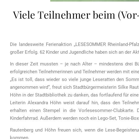
Viele Teilnehmer beim (Vo
Die landesweite Ferienaktion „LESESOMMER Rheinland-Pfal
großer Erfolg. 62 Kinder und Jugendliche haben sich an der Akt
In dieser Zeit mussten – je nach Alter – mindestens drei B
erfolgreichen Teilnehmerinnen und Teilnehmer werden mit ein
„Es ist toll, dass wieder so viele junge Leseratten den Som
angenommen wird“, freut sich Stadtbürgermeisterin Silke Raut
Höhn in der Stadtbibliothek zu danken, das fortlaufend für ein
Leiterin Alexandra Höhn weist darauf hin, dass den Teiln
erhalten einen Stempel in die Vorlesesommer-Clubkarte. 
Kinderfahrrad. Außerdem werden noch ein Lego-Set, Tonie-Boxe
Rautenberg und Höhn freuen sich, wenn die Lese-Begeisteru
kommen.