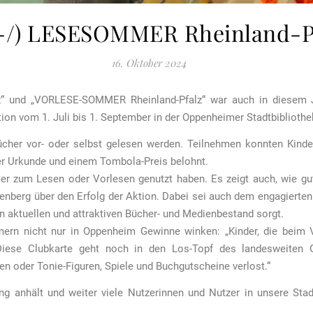
r-/) LESESOMMER Rheinland-Pfa
16. Oktober 2024
z“ und „VORLESE-SOMMER Rheinland-Pfalz“ war auch in diesem J
ion vom 1. Juli bis 1. September in der Oppenheimer Stadtbibliothek 
ücher vor- oder selbst gelesen werden. Teilnehmen konnten Kinde
er Urkunde und einem Tombola-Preis belohnt.
mer zum Lesen oder Vorlesen genutzt haben. Es zeigt auch, wie gu
enberg über den Erfolg der Aktion. Dabei sei auch dem engagierte
en aktuellen und attraktiven Bücher- und Medienbestand sorgt.
ehmern nicht nur in Oppenheim Gewinne winken: „Kinder, die be
Diese Clubkarte geht noch in den Los-Topf des landesweiten G
n oder Tonie-Figuren, Spiele und Buchgutscheine verlost.“
ng anhält und weiter viele Nutzerinnen und Nutzer in unsere Sta