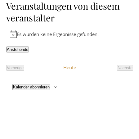
Veranstaltungen von diesem
veranstalter
Es wurden keine Ergebnisse gefunden.
Hinweis
Anstehende
Datum
wählen.
Heute
Vorherige
Nächste
Veranstaltungen
Veranst
Kalender abonnieren