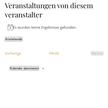
Veranstaltungen von diesem
veranstalter
Es wurden keine Ergebnisse gefunden.
Hinweis
Anstehende
Datum
wählen.
Veranstaltungen
Heute
Vorherige
Nächste
Veranst
Kalender abonnieren