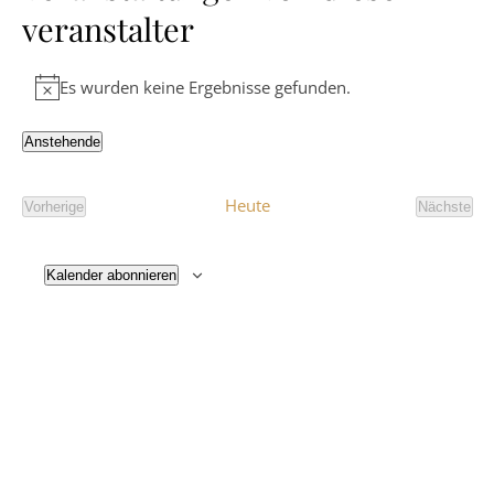
veranstalter
Es wurden keine Ergebnisse gefunden.
Hinweis
Anstehende
Datum
wählen.
Heute
Vorherige
Nächste
Veranstaltungen
Veranst
Kalender abonnieren