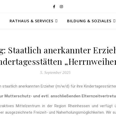
RATHAUS & SERVICES
BILDUNG & SOZIALES
: Staatlich anerkannter Erzieh
ndertagesstätten „Herrnweihe
5. September 2025
taatlich anerkannten Erzieher (m/w/d) für ihre Kindertagesstätten
 zur Mutterschutz- und evtl. anschließenden Elternzeitvertret
raktives Mittelzentrum in der Region Rheinhessen und verfügt üb
über ausgezeichnete Freizeit- und Naherholungsmöglichkeiten. Wir s