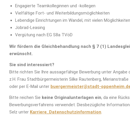
Engagierte Teamkolleginnen und -kollegen
Vielfältige Fort- und Weiterbildungsmöglichkeiten
Lebendige Einrichtungen im Wandel, mit vielen Möglichkeiten
Jobrad-Leasing
Vergütung nach EG S8a TVöD
Wir fördern die Gleichbehandlung nach § 7 (1) Landesg
erwünscht.
Sie sind interessiert?
Bitte richten Sie Ihre aussagefähige Bewerbung unter Angabe 
z.H. Frau Stadtbürgermeisterin Silke Rautenberg, Merianstraß
oder per E-Mail unter
buergermeister@stadt-oppenheim.d
Bitte reichen Sie
keine Originalunterlagen ein
, da eine Rück
Bewerbungsverfahrens verwendet. Diesbezügliche Informatione
Selz unter
Karriere_Datenschutzinformation
.