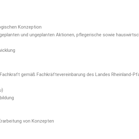
gogischen Konzeption
 geplanten und ungeplanten Aktionen, pflegerische sowie hauswirts
wicklung
 Fachkraft gemäß Fachkräftevereinbarung des Landes Rheinland-Pfalz
u)
bildung
 Erarbeitung von Konzepten