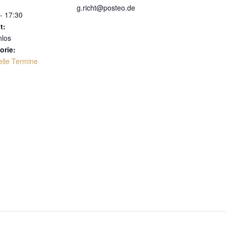
g.richt@posteo.de
- 17:30
t:
nlos
orie:
elle Termine